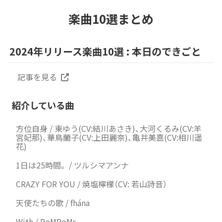
楽曲10選まとめ
2024年リリース楽曲10選 : 本日のできごと
記事を見る
紹介している曲
方位自身 / 東ゆう(CV:結川あさき)、大河くるみ(CV:羊
宮妃那)、華鳥蘭子(CV:上田麗奈)、亀井美嘉(CV:相川遥
花)
1日は25時間。 / ツルシマアンナ
CRAZY FOR YOU / 焼塩檸檬（CV: 若山詩音）
天使たちの歌 / fhána
With / PoMPoMs