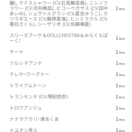
麗)、ライスシャワー (CV.石見舞菜香)、ニシノフ
ラワー (CV.河井晴菜)、ビコーペガサス (CV.田中
1
Post
あいみ)、シュヴァルグラン (CV.夏吉ゆうこ)、カ
ツラギエース (CV.藤原夏海)、ヒシミラクル (CV.
春日さくら)、シーザリオ (CV.佐藤榛夏)
スリーズブーケ＆DOLLCHESTRA＆みらくらぱ
1
Post
ーく！
チーナ
1
Post
ツルシマアンナ
1
Post
テレサ・ワーグナー
1
Post
トライアムトーン
1
Post
トランセンド (CV:塚田悠衣)
1
Post
トロワアンジュ
1
Post
ナナヲアカリ・湊あくあ
1
Post
ナユタン星人
1
Post