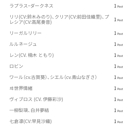
ラプラス・ダークネス
1
Post
リリ(CV:鈴木みのり)、クリア(CV:前田佳織里)、プ
1
Post
レシア(CV:高尾奏音)
リーガルリリー
1
Post
ルルネージュ
1
Post
レン(CV. 楠木 ともり)
1
Post
ロビン
1
Post
ワール（cv.古賀葵）、シエル（cv.青山なぎさ）
1
Post
ヰ世界情緒
1
Post
ヴィブロス (CV. 伊藤彩沙)
1
Post
一柳梨璃、白井夢結
1
Post
七倉凛(CV:早見沙織)
1
Post