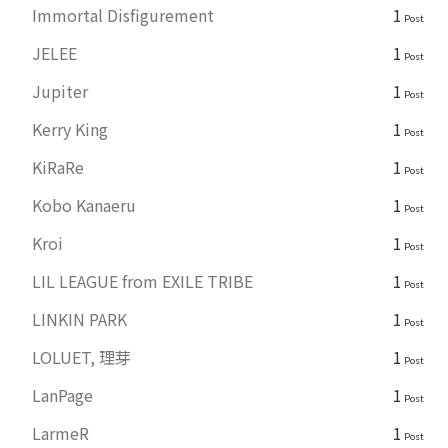
Immortal Disfigurement
1
Post
JELEE
1
Post
Jupiter
1
Post
Kerry King
1
Post
KiRaRe
1
Post
Kobo Kanaeru
1
Post
Kroi
1
Post
LIL LEAGUE from EXILE TRIBE
1
Post
LINKIN PARK
1
Post
LOLUET, 理芽
1
Post
LanPage
1
Post
LarmeR
1
Post