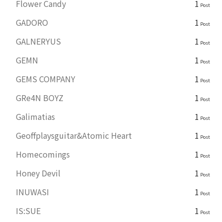
Flower Candy
1
Post
GADORO
1
Post
GALNERYUS
1
Post
GEMN
1
Post
GEMS COMPANY
1
Post
GRe4N BOYZ
1
Post
Galimatias
1
Post
Geoffplaysguitar&Atomic Heart
1
Post
Homecomings
1
Post
Honey Devil
1
Post
INUWASI
1
Post
IS:SUE
1
Post