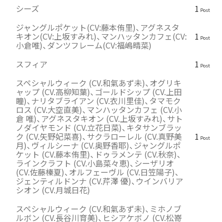
シーズ
1
Post
ジャングルポケット(CV:藤本侑里)、アグネスタ
キオン(CV:上坂すみれ)、マンハッタンカフェ(CV:
1
Post
小倉唯)、ダンツフレーム(CV:福嶋晴菜)
スフィア
1
Post
スペシャルウィーク (CV.和氣あず未)、オグリキ
ャップ (CV.高柳知葉)、ゴールドシップ (CV.上田
瞳)、ナリタブライアン (CV.衣川里佳)、タマモク
ロス (CV.大空直美)、マンハッタンカフェ (CV.小
倉 唯)、アグネスタキオン (CV.上坂すみれ)、サト
ノダイヤモンド (CV.立花日菜)、キタサンブラッ
ク (CV.矢野妃菜喜)、サクラローレル (CV.真野美
1
Post
月)、ヴィルシーナ (CV.奥野香耶)、ジャングルポ
ケット (CV.藤本侑里)、ドゥラメンテ (CV.秋奈)、
ラインクラフト (CV.小島菜々恵)、シーザリオ
(CV.佐藤榛夏)、オルフェーヴル (CV.日笠陽子)、
ジェンティルドンナ (CV.芹澤 優)、ウインバリア
シオン (CV.月城日花)
スペシャルウィーク (CV.和氣あず未)、ミホノブ
ルボン (CV.長谷川育美)、ヒシアケボノ (CV.松嵜