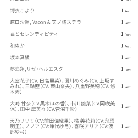
博衣こより
1
Post
原口沙輔, Vacon & 天ノ譜ステラ
1
Post
君とセレンディピティ
1
Post
和ぬか
1
Post
坂本真綾
1
Post
夢追翔,リゼ・ヘルエスタ
1
Post
大室花子(CV. 日高里菜）、園川めぐみ（CV. 上坂す
みれ）、三輪藍（CV. 東山奈央）、八重野美穂（CV. 悠
1
Post
木碧）
大崎 甘奈（CV.黒木ほの香）、市川 雛菜（CV.岡咲美
1
Post
保）、田中 摩美々（CV.菅沼千紗）
天乃リリサ（CV:前田佳織里）、橘 美花莉（CV:鬼頭
明里）、ノノア（CV:鈴代紗弓）、喜咲アリア（CV:渡
1
Post
部紗弓）