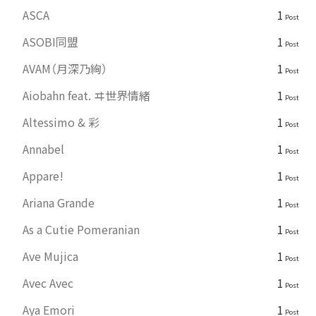
ASCA
1
Post
ASOBI同盟
1
Post
AVAM（月深乃絢）
1
Post
Aiobahn feat. ヰ世界情緒
1
Post
Altessimo & 彩
1
Post
Annabel
1
Post
Appare!
1
Post
Ariana Grande
1
Post
As a Cutie Pomeranian
1
Post
Ave Mujica
1
Post
Avec Avec
1
Post
Aya Emori
1
Post