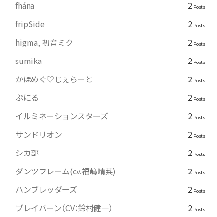
fhána
2
Posts
fripSide
2
Posts
higma, 初音ミク
2
Posts
sumika
2
Posts
かほめぐ♡じぇらーと
2
Posts
ぷにる
2
Posts
イルミネーションスターズ
2
Posts
サンドリオン
2
Posts
シカ部
2
Posts
ダンツフレーム(cv.福嶋晴菜)
2
Posts
ハンブレッダーズ
2
Posts
ブレイバーン（CV：鈴村健一）
2
Posts