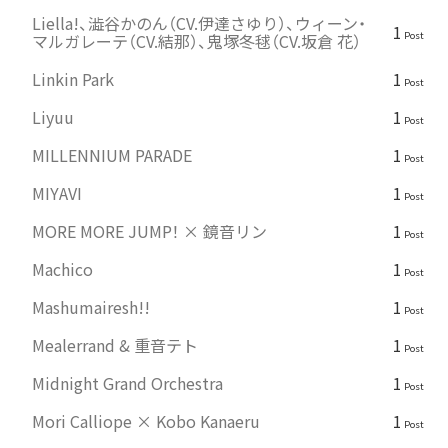
Liella!、澁谷かのん（CV.伊達さゆり）、ウィーン・
1
Post
マルガレーテ（CV.結那）、鬼塚冬毬（CV.坂倉 花）
Linkin Park
1
Post
Liyuu
1
Post
MILLENNIUM PARADE
1
Post
MIYAVI
1
Post
MORE MORE JUMP！ × 鏡音リン
1
Post
Machico
1
Post
Mashumairesh!!
1
Post
Mealerrand & 重音テト
1
Post
Midnight Grand Orchestra
1
Post
Mori Calliope × Kobo Kanaeru
1
Post