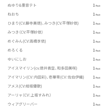
ぬゆり&重音テト
1
Post
ねおち
1
Post
ひまり(CV.藤寺美徳)、みつき(CV.平塚紗依)
1
Post
みつき（CV:平塚紗依）
1
Post
めぐみん(CV:高橋李依)
1
Post
めろくる
1
Post
ゆいにしお
1
Post
アイスマイリン(cv.徳井青空、和多田美咲)
1
Post
アイマリン(CV：内田彩)、壱華零(CV：佐伯伊織)
1
Post
アメス(CV:相坂優歌)
1
Post
アーリャ（CV：上坂すみれ）
1
Post
ウィアグリーバー
1
Post