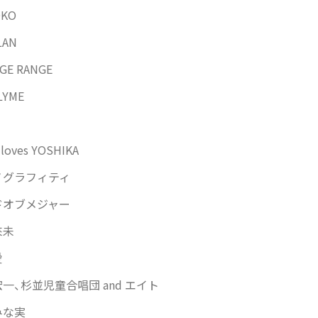
OKO
LAN
GE RANGE
LYME
 loves YOSHIKA
ノグラフィティ
ドオブメジャー
來未
愛
一、杉並児童合唱団 and エイト
みな実