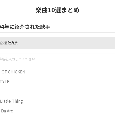
楽曲10選まとめ
04
年に紹介された歌手
先と集計方法
名をクリックすると曲の一覧ページに遷移します。一覧ページは歌手名で曲を
だ状態で表示されます。
名の横に表示されている Post(s) はその歌手を紹介している
記事数
です。一つ
 OF CHICKEN
じ歌手の曲を複数紹介している場合でも1回とカウントします。
TYLE
 Little Thing
 Da Arc