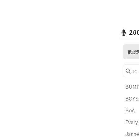
20
遷移
歌手
込ん
歌手
BUMP
で同
BOYS
BoA
Every
Janne