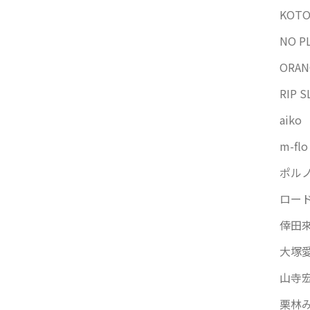
KOT
NO P
ORAN
RIP S
aiko
m-flo
ポル
ロー
倖田
大塚
山寺宏
栗林