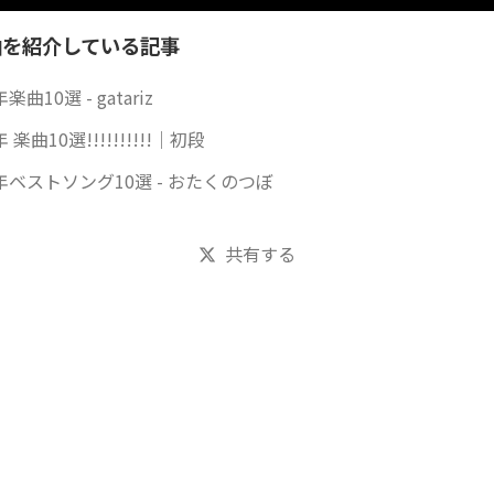
曲を紹介している記事
年楽曲10選 - gatariz
年 楽曲10選!!!!!!!!!!｜初段
5年ベストソング10選 - おたくのつぼ
共有する