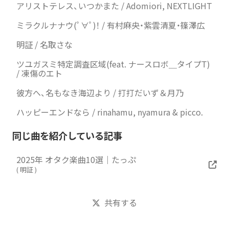
アリストテレス、いつかまた / Adomiori, NEXTLIGHT
ミラクルナナウ(ﾟ∀ﾟ)！ / 有村麻央・紫雲清夏・篠澤広
明証 / 名取さな
ツユガスミ特定調査区域(feat. ナースロボ＿タイプT)
/ 凍傷のエト
彼方へ、名もなき海辺より / 打打だいず＆月乃
ハッピーエンドなら / rinahamu, nyamura & picco.
同じ曲を紹介している記事
2025年 オタク楽曲10選｜たっぷ
(
明証
)
共有する