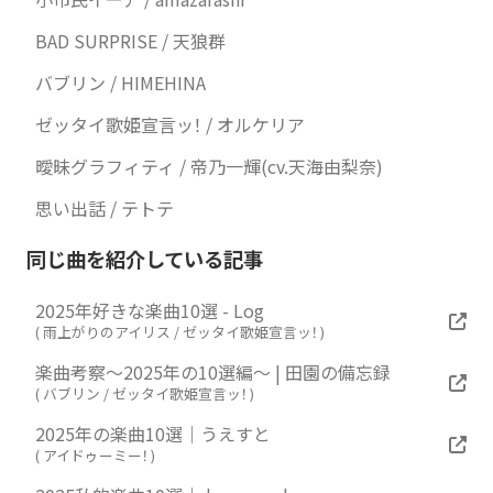
BAD SURPRISE / 天狼群
バブリン / HIMEHINA
ゼッタイ歌姫宣言ッ！ / オルケリア
曖昧グラフィティ / 帝乃一輝(cv.天海由梨奈)
思い出話 / テトテ
同じ曲を紹介している記事
2025年好きな楽曲10選 - Log
(
雨上がりのアイリス / ゼッタイ歌姫宣言ッ！
)
楽曲考察～2025年の10選編～ | 田園の備忘録
(
バブリン / ゼッタイ歌姫宣言ッ！
)
2025年の楽曲10選｜うえすと
(
アイドゥーミー！
)