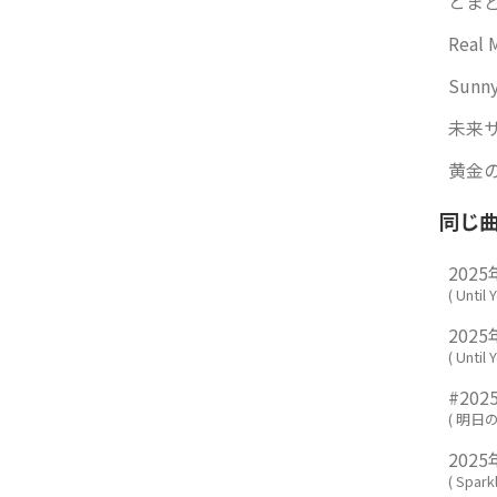
とまど
Real
Sunny
未来サ
黄金の彼方
同じ
202
(
Until 
2025
(
Until 
#202
(
明日
2025
(
Spark