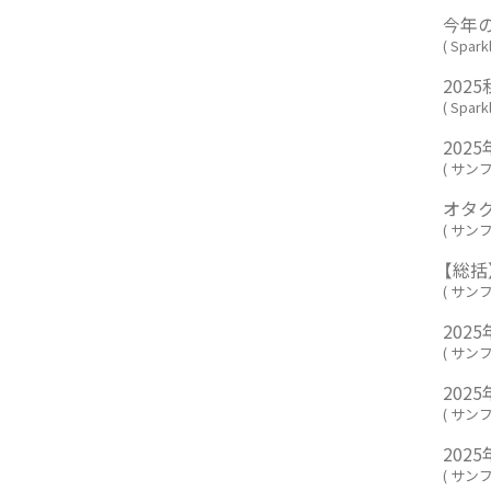
今年の楽
(
Spark
2025
(
Spark
202
(
サン
オタク
(
サン
【総括
(
サン
202
(
サン
202
(
サン
202
(
サン