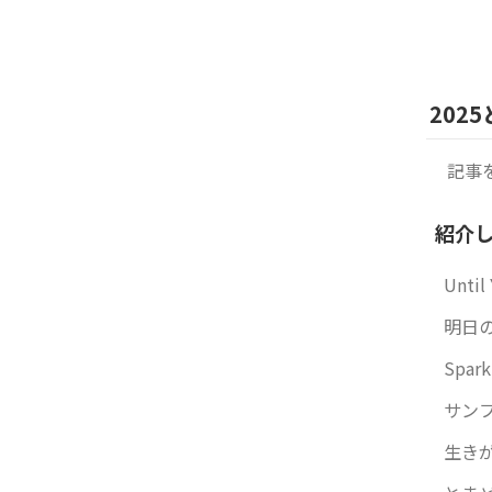
2025
記事
紹介
Until
明日の
Spa
サンフ
生きがい