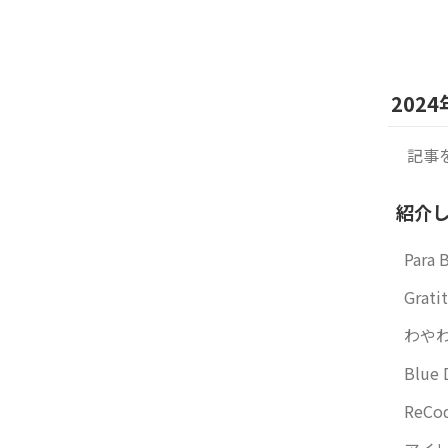
202
記事
紹介
Para 
Grati
わやわ
Blue
ReCod