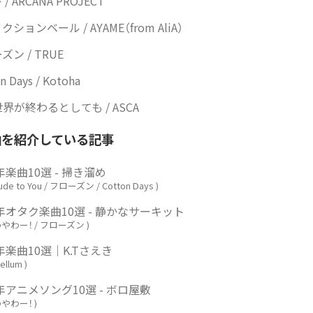
/ ARCANA PROJECT
ションベール / AYAME（from AliA）
ズン / TRUE
n Days / Kotoha
界が終わるとしても / ASCA
曲を紹介している記事
4年楽曲10選 - 掃き溜め
tude to You / フローズン / Cotton Days
)
4年オタク楽曲10選 - 静かなサーキット
やわー！ / フローズン
)
4年楽曲10選｜K.Tさえき
Bellum
)
4年アニメソング10選 - ボロ屋敷
やわー！
)