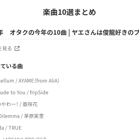
楽曲10選まとめ
4年 オタクの今年の10曲 | ヤエさんは俊龍好きの
を見る
している曲
Bellum / AYAME（from AliA）
tude to You / fripSide
やわー！ / 亜咲花
 Dilemma / 茅原実里
a / TRUE