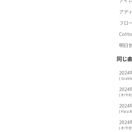
アイレ 
アディク
フロー
Cotto
明日世
同じ
202
(
Grati
202
(
わやわ
202
(
Para 
202
(
わやわ