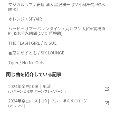
マジカルラブ / 安達 清＆黒沢優一 (CV.小林千晃・鈴木
崚汰)
オレンジ / SPYAIR
ハッピーサマーバレンタイン / 丸井ブン太(CV:高橋直
純)&木手永四郎(CV:新垣樽助)
THE FLASH GIRL / IS:SUE
言葉にせずとも / SIX LOUNGE
Tiger / No No Girls
同じ曲を紹介している記事
2024年楽曲10選｜風流
(
ババーンと推参！バーンブレイバーン
)
2024年楽曲ベスト10 | でぃーほんのブログ
(
オレンジ
)